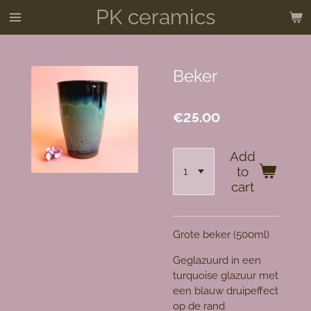
PK ceramics
Skip
to
main
content
Beker
€25.00
Add
to
cart
Grote beker (500ml)
Geglazuurd in een
turquoise glazuur met
een blauw druipeffect
op de rand